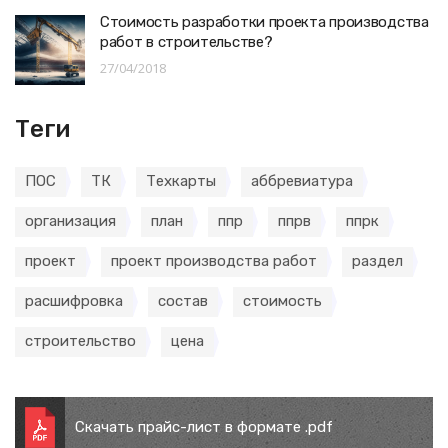
Стоимость разработки проекта производства
работ в строительстве?
27/04/2018
Теги
ПОС
ТК
Техкарты
аббревиатура
организация
план
ппр
ппрв
ппрк
проект
проект производства работ
раздел
расшифровка
состав
стоимость
строительство
цена
Скачать прайс-лист в формате .pdf