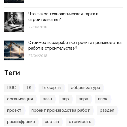
Что такое технологическая карта в
строительстве?
27/04/2018
Стоимость разработки проекта производства
работ в строительстве?
27/04/2018
Теги
ПОС
ТК
Техкарты
аббревиатура
организация
план
ппр
ппрв
ппрк
проект
проект производства работ
раздел
расшифровка
состав
стоимость