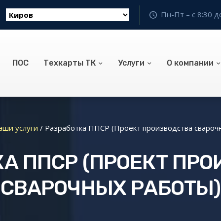
Пн-Пт – с 8:30 д
ПОС
Техкарты ТК
Услуги
О компании
аши услуги
/
Разработка ППСР (Проект производства свароч
А ППСР (ПРОЕКТ ПР
СВАРОЧНЫХ РАБОТЫ)