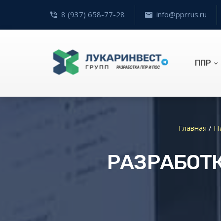
8 (937) 658-77-28
info@pprrus.ru
ППР
Главная
/
Н
РАЗРАБОТК