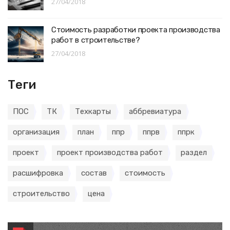
27/04/2018
Стоимость разработки проекта производства
работ в строительстве?
27/04/2018
Теги
ПОС
ТК
Техкарты
аббревиатура
организация
план
ппр
ппрв
ппрк
проект
проект производства работ
раздел
расшифровка
состав
стоимость
строительство
цена