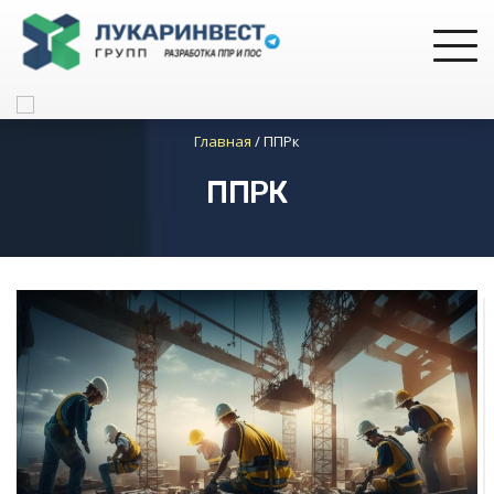
Главная
/
ППРк
ППРК