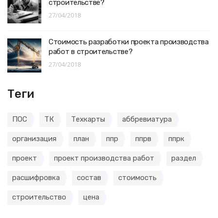
строительстве?
27/04/2018
Стоимость разработки проекта производства
работ в строительстве?
27/04/2018
Теги
ПОС
ТК
Техкарты
аббревиатура
организация
план
ппр
ппрв
ппрк
проект
проект производства работ
раздел
расшифровка
состав
стоимость
строительство
цена