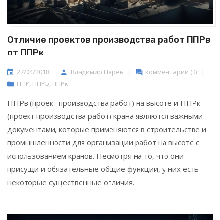
Отличие проектов производства работ ППРв
от ППРк
27/04/2018
|
Владимир Царёв
|
комментарии (0)
|
ППР
,
ППРв
,
ППРк
ППРв (проект производства работ) на высоте и ППРк
(проект производства работ) крана являются важными
документами, которые применяются в строительстве и
промышленности для организации работ на высоте с
использованием кранов. Несмотря на то, что они
присущи и обязательные общие функции, у них есть
некоторые существенные отличия.