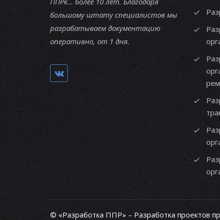
ППРк... более 10 лет. Благодаря
Раз
большому штату специалистов мы
разрабатываем документацию
Раз
оперативно, от 1 дня.
орг
Раз
орг
рем
Раз
тра
Раз
орг
Раз
орг
© «Разработка ППР» – Разработка проектов п