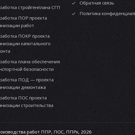
Обратная связь
работка стройгенплана СГП
Политика конфиденциал
работка ПОР проекта
анизации работ
работка ПОКР проекта
анизации капитального
онта
работка плана обеспечения
нспортной безопасности
работка ПОД — проекта
анизации демонтажа
работка ПОС проекта
анизации строительства
роизводства работ ППР, ПОС, ППРк, 2026