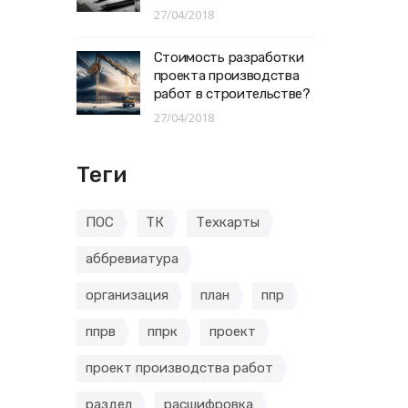
27/04/2018
Стоимость разработки
проекта производства
работ в строительстве?
27/04/2018
Теги
ПОС
ТК
Техкарты
аббревиатура
организация
план
ппр
ппрв
ппрк
проект
проект производства работ
раздел
расшифровка