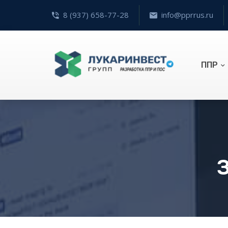
8 (937) 658-77-28
info@pprrus.ru
ППР