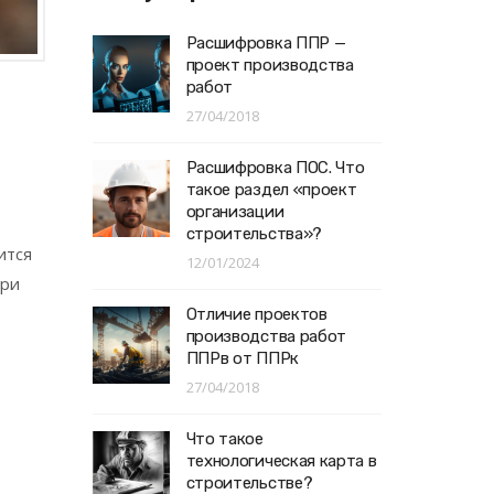
Расшифровка ППР —
проект производства
работ
27/04/2018
Расшифровка ПОС. Что
такое раздел «проект
организации
строительства»?
ится
12/01/2024
при
.
Отличие проектов
производства работ
ППРв от ППРк
27/04/2018
Что такое
технологическая карта в
строительстве?